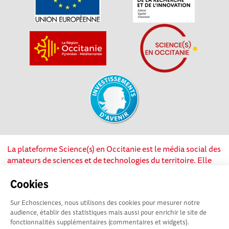
La plateforme Science(s) en Occitanie est le média social des
amateurs de sciences et de technologies du territoire. Elle
est propulsée par Instant Science, avec la participation et le
soutien de nombreux acteurs locaux. Ce projet est cofinancé
Cookies
par les Investissements d'avenir, la Région Occitanie et
Sur Echosciences, nous utilisons des cookies pour mesurer notre
l’Union européenne via les fonds européen de
audience, établir des statistiques mais aussi pour enrichir le site de
développement régional. Science(s) en Occitanie est une
fonctionnalités supplémentaires (commentaires et widgets).
plateforme Echosciences by Amcsti.