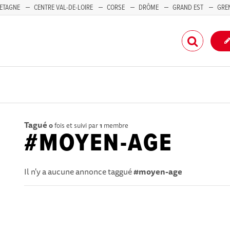
ETAGNE
CENTRE VAL-DE-LOIRE
CORSE
DRÔME
GRAND EST
GRE
-PACA
Tagué
0
fois et suivi par
1
membre
#MOYEN-AGE
Il n'y a aucune annonce taggué
#moyen-age