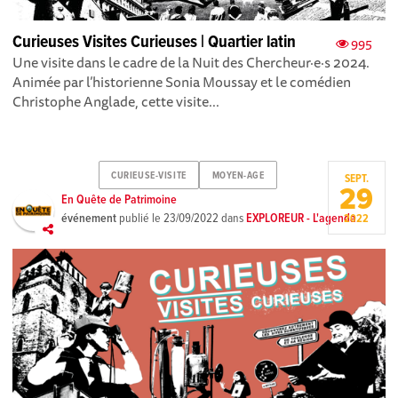
Curieuses Visites Curieuses | Quartier latin
995
Une visite dans le cadre de la Nuit des Chercheur·e·s 2024.
Animée par l’historienne Sonia Moussay et le comédien
Christophe Anglade, cette visite...
CURIEUSE-VISITE
MOYEN-AGE
SEPT.
29
En Quête de Patrimoine
événement
publié le
23/09/2022
dans
EXPLOREUR - L'agenda
2022