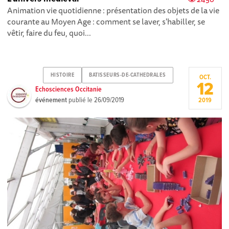
Animation vie quotidienne : présentation des objets de la vie
courante au Moyen Age : comment se laver, s'habiller, se
vêtir, faire du feu, quoi...
HISTOIRE
BATISSEURS-DE-CATHEDRALES
OCT.
12
Echosciences Occitanie
événement
publié le
26/09/2019
2019