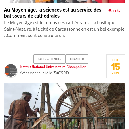
Au Moyen-âge, la sciences est au service des
1187
bâtisseurs de cathédrales
Le Moyen-âge est le temps des cathédrales. La basilique
Saint-Nazaire, à la cité de Carcassonne en est un bel exemple
: .Comment sont construits un...
CAFES-SCIENCES
CHANTIER
OCT.
15
Institut National Universitaire Champollion
événement
publié le
15/07/2019
2019