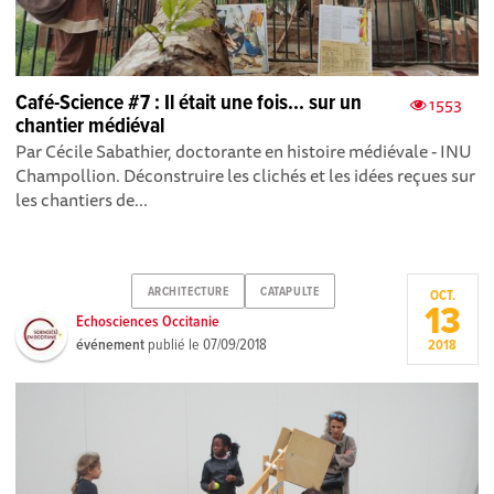
Café-Science #7 : Il était une fois... sur un
1553
chantier médiéval
Par Cécile Sabathier, doctorante en histoire médiévale - INU
Champollion. Déconstruire les clichés et les idées reçues sur
les chantiers de...
ARCHITECTURE
CATAPULTE
OCT.
13
Echosciences Occitanie
événement
publié le
07/09/2018
2018