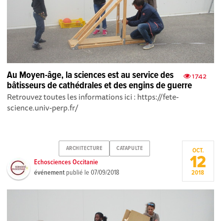
Au Moyen-âge, la sciences est au service des
1742
bâtisseurs de cathédrales et des engins de guerre
Retrouvez toutes les informations ici : https://fete-
science.univ-perp.fr/
ARCHITECTURE
CATAPULTE
OCT.
12
Echosciences Occitanie
événement
publié le
07/09/2018
2018