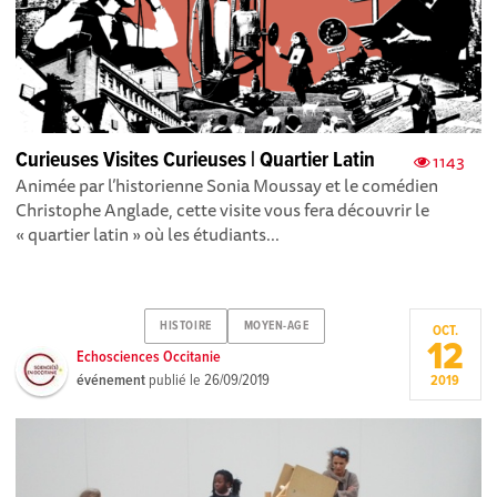
Curieuses Visites Curieuses | Quartier Latin
1143
Animée par l’historienne Sonia Moussay et le comédien
Christophe Anglade, cette visite vous fera découvrir le
« quartier latin » où les étudiants...
HISTOIRE
MOYEN-AGE
OCT.
12
Echosciences Occitanie
événement
publié le
26/09/2019
2019