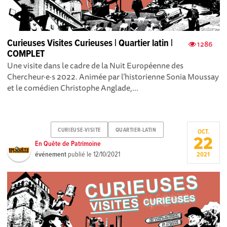
Curieuses Visites Curieuses | Quartier latin |
1286
COMPLET
Une visite dans le cadre de la Nuit Européenne des
Chercheur·e·s 2022. Animée par l’historienne Sonia Moussay
et le comédien Christophe Anglade,...
CURIEUSE-VISITE
QUARTIER-LATIN
OCT.
22
En Quête de Patrimoine
événement
publié le
12/10/2021
2021