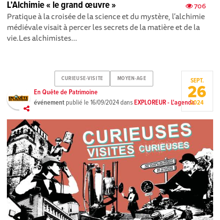
L’Alchimie « le grand œuvre »
706
Pratique à la croisée de la science et du mystère, l’alchimie
médiévale visait à percer les secrets de la matière et de la
vie.Les alchimistes...
CURIEUSE-VISITE
MOYEN-AGE
SEPT.
26
En Quête de Patrimoine
événement
publié le
16/09/2024
dans
EXPLOREUR - L'agenda
2024