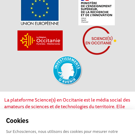
La plateforme Science(s) en Occitanie est le média social des
amateurs de sciences et de technologies du territoire. Elle
est propulsée par Instant Science, avec la participation et le
soutien de nombreux acteurs locaux. Ce projet est cofinancé
Cookies
par les Investissements d'avenir, la Région Occitanie et
Sur Echosciences, nous utilisons des cookies pour mesurer notre
l’Union européenne via les fonds européen de