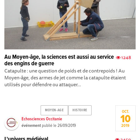
Au Moyen-âge, la sciences est aussi au service
1248
des engins de guerre
Catapulte : une question de poids et de contrepoids ! Au
Moyen-âge, des armes de jet comme la catapulte étaient
utilisés pour défendre ou attaquer...
MOYEN-AGE
HISTOIRE
OCT.
10
Echosciences Occitanie
événement
publié le
26/09/2019
2019
L'univers médiéval
2450