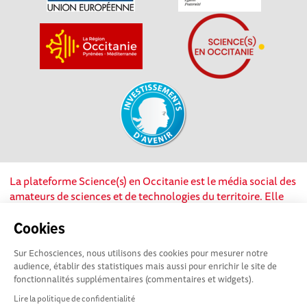
La plateforme Science(s) en Occitanie est le média social des
amateurs de sciences et de technologies du territoire. Elle
est propulsée par Instant Science, avec la participation et le
soutien de nombreux acteurs locaux. Ce projet est cofinancé
Cookies
par les Investissements d'avenir, la Région Occitanie et
Sur Echosciences, nous utilisons des cookies pour mesurer notre
l’Union européenne via les fonds européen de
audience, établir des statistiques mais aussi pour enrichir le site de
développement régional. Science(s) en Occitanie est une
fonctionnalités supplémentaires (commentaires et widgets).
plateforme Echosciences by Amcsti.
Lire la politique de confidentialité