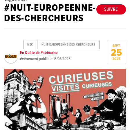
#NUIT-EUROPEENNE-
SUIVRE
DES-CHERCHEURS
NEC
NUIT-EUROPEENNE-DES-CHERCHEURS
SEPT.
25
En Quête de Patrimoine
événement
publié le
13/08/2025
2025