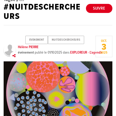
#NUITDESCHERCHE
SUIVRE
URS
EVENEMENT
NUITDESCHERCHEURS
OCT.
3
Hélène PIERRE
événement
publié le
01/10/2025
dans
EXPLOREUR - L'agenda
2025