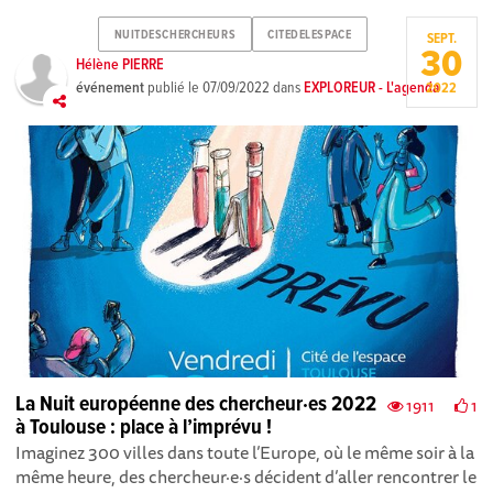
NUITDESCHERCHEURS
CITEDELESPACE
SEPT.
30
Hélène PIERRE
événement
publié le
07/09/2022
dans
EXPLOREUR - L'agenda
2022
La Nuit européenne des chercheur·es 2022
1911
1
à Toulouse : place à l’imprévu !
Imaginez 300 villes dans toute l’Europe, où le même soir à la
même heure, des chercheur·e·s décident d’aller rencontrer le