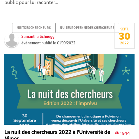
public pour lui raconter...
NUITDESCHERCHEURS
NUITEUROPEENNEDESCHERCHEURS
SEPT.
30
Samantha Schnegg
événement
publié le
01/09/2022
2022
La nuit des chercheurs 2022 à l'Université de
1544
Nîmes