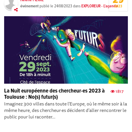
29
Hélène PIERRE
événement
publié le
24/08/2023
dans
EXPLOREUR - L'agenda
2023
La Nuit européenne des chercheur·es 2023 à
1817
Toulouse : No(s) futur(s)
Imaginez 300 villes dans toute l’Europe, où le même soir à la
même heure, des chercheur·es décident d’aller rencontrer le
public pour lui raconter...