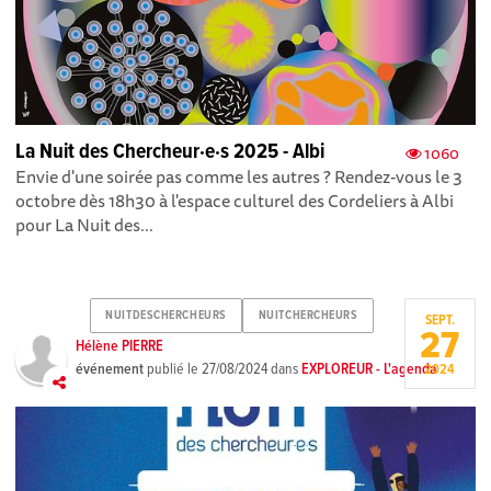
La Nuit des Chercheur·e·s 2025 - Albi
1060
Envie d'une soirée pas comme les autres ? Rendez-vous le 3
octobre dès 18h30 à l'espace culturel des Cordeliers à Albi
pour La Nuit des...
NUITDESCHERCHEURS
NUITCHERCHEURS
SEPT.
27
Hélène PIERRE
événement
publié le
27/08/2024
dans
EXPLOREUR - L'agenda
2024