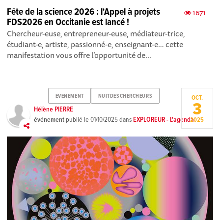
Fête de la science 2026 : l'Appel à projets
1671
FDS2026 en Occitanie est lancé !
Chercheur-euse, entrepreneur-euse, médiateur-trice,
étudiant-e, artiste, passionné-e, enseignant-e… cette
manifestation vous offre l’opportunité de...
EVENEMENT
NUITDESCHERCHEURS
OCT.
3
Hélène PIERRE
événement
publié le
01/10/2025
dans
EXPLOREUR - L'agenda
2025