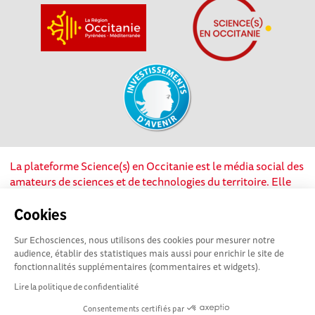
La plateforme Science(s) en Occitanie est le média social des
amateurs de sciences et de technologies du territoire. Elle
est propulsée par Instant Science, avec la participation et le
soutien de nombreux acteurs locaux. Ce projet est cofinancé
Cookies
par les Investissements d'avenir, la Région Occitanie et
Sur Echosciences, nous utilisons des cookies pour mesurer notre
l’Union européenne via les fonds européen de
audience, établir des statistiques mais aussi pour enrichir le site de
développement régional. Science(s) en Occitanie est une
fonctionnalités supplémentaires (commentaires et widgets).
plateforme Echosciences by Amcsti.
Lire la politique de confidentialité
Consentements certifiés par
Mentions légales
|
Politique de confidentialité
|
CGU