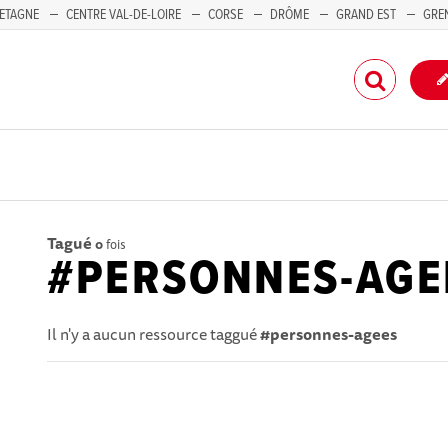
ETAGNE
CENTRE VAL-DE-LOIRE
CORSE
DRÔME
GRAND EST
GRE
-PACA
Tagué
0
fois
#PERSONNES-AGE
Il n'y a aucun ressource taggué
#personnes-agees