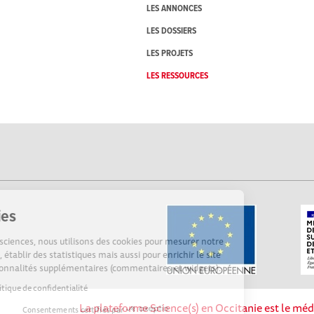
LES ANNONCES
LES DOSSIERS
LES PROJETS
LES RESSOURCES
Cookies
Sur Echosciences, nous utilisons des cookies pour mesurer notre
audience, établir des statistiques mais aussi pour enrichir le site
de fonctionnalités supplémentaires (commentaires et widgets).
Lire la politique de confidentialité
La plateforme Science(s) en Occitanie est le méd
Consentements certifiés par