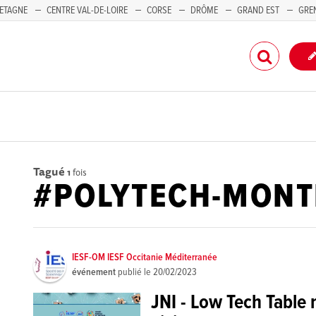
ETAGNE
CENTRE VAL-DE-LOIRE
CORSE
DRÔME
GRAND EST
GRE
-PACA
Tagué
1
fois
#POLYTECH-MONT
IESF-OM IESF Occitanie Méditerranée
événement
publié le
20/02/2023
JNI - Low Tech Table 