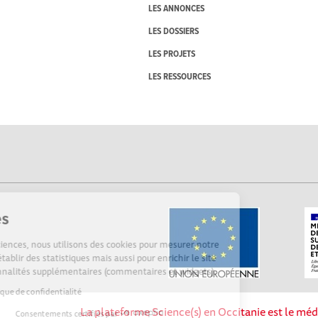
LES ANNONCES
LES DOSSIERS
LES PROJETS
LES RESSOURCES
Cookies
Sur Echosciences, nous utilisons des cookies pour mesurer notre
audience, établir des statistiques mais aussi pour enrichir le site
de fonctionnalités supplémentaires (commentaires et widgets).
Lire la politique de confidentialité
La plateforme Science(s) en Occitanie est le méd
Consentements certifiés par