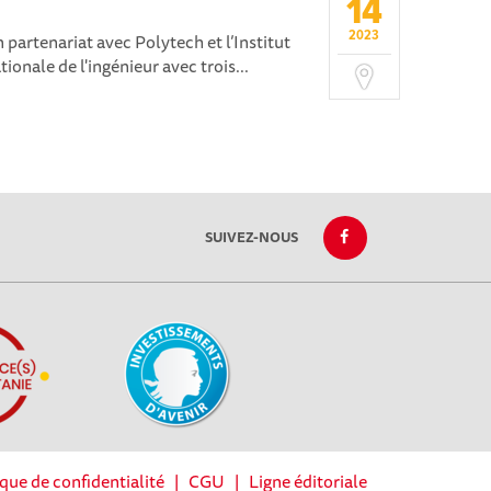
14
2023
partenariat avec Polytech et l’Institut
ionale de l'ingénieur avec trois...
SUIVEZ-NOUS
ique de confidentialité
|
CGU
|
Ligne éditoriale