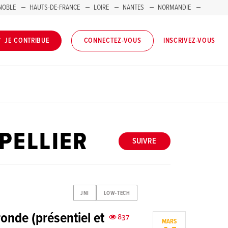
NOBLE
HAUTS-DE-FRANCE
LOIRE
NANTES
NORMANDIE
INSCRIVEZ-VOUS
JE CONTRIBUE
CONNECTEZ-VOUS
PELLIER
SUIVRE
JNI
LOW-TECH
ronde (présentiel et
837
MARS