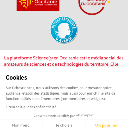
La plateforme Science(s) en Occitanie est le média social des
amateurs de sciences et de technologies du territoire. Elle
est propulsée par Instant Science, avec la participation et le
soutien de nombreux acteurs locaux. Ce projet est cofinancé
Cookies
par les Investissements d'avenir, la Région Occitanie et
Sur Echosciences, nous utilisons des cookies pour mesurer notre
l’Union européenne via les fonds européen de
audience, établir des statistiques mais aussi pour enrichir le site de
développement régional. Science(s) en Occitanie est une
fonctionnalités supplémentaires (commentaires et widgets).
plateforme Echosciences by Amcsti.
Lire la politique de confidentialité
Consentements certifiés par
Mentions légales
|
Politique de confidentialité
|
CGU
|
Ligne éditoriale
Non merci
Je choisis
OK pour moi