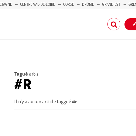
ETAGNE
CENTRE VAL-DE-LOIRE
CORSE
DRÔME
GRAND EST
GRE
-PACA
Tagué
0
fois
#R
Il n'y a aucun article taggué
#r