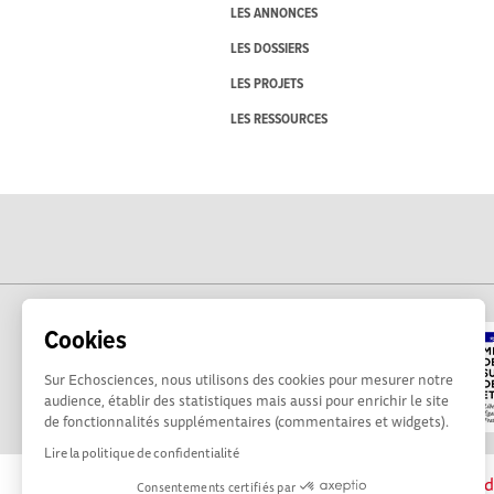
LES ANNONCES
LES DOSSIERS
LES PROJETS
LES RESSOURCES
Cookies
Sur Echosciences, nous utilisons des cookies pour mesurer notre
audience, établir des statistiques mais aussi pour enrichir le site
de fonctionnalités supplémentaires (commentaires et widgets).
Lire la politique de confidentialité
La plateforme Science(s) en Occitanie est le méd
Consentements certifiés par