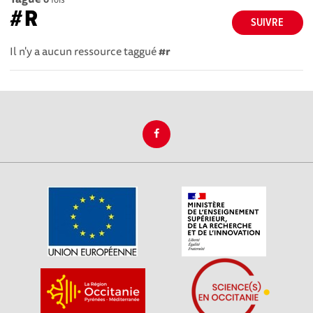
#R
SUIVRE
Il n'y a aucun ressource taggué
#r