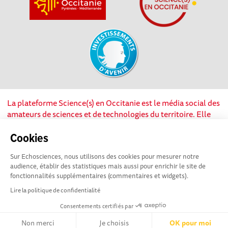
La plateforme Science(s) en Occitanie est le média social des
amateurs de sciences et de technologies du territoire. Elle
est propulsée par Instant Science, avec la participation et le
soutien de nombreux acteurs locaux. Ce projet est cofinancé
Cookies
par les Investissements d'avenir, la Région Occitanie et
Sur Echosciences, nous utilisons des cookies pour mesurer notre
l’Union européenne via les fonds européen de
audience, établir des statistiques mais aussi pour enrichir le site de
développement régional. Science(s) en Occitanie est une
fonctionnalités supplémentaires (commentaires et widgets).
plateforme Echosciences by Amcsti.
Lire la politique de confidentialité
Consentements certifiés par
Mentions légales
|
Politique de confidentialité
|
CGU
|
Ligne éditoriale
Non merci
Je choisis
OK pour moi