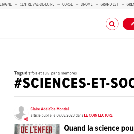
ETAGNE
CENTRE VAL-DE-LOIRE
CORSE
DRÔME
GRAND EST
GRE
-PACA
Tagué
7
fois et suivi par
2
membres
#SCIENCES-ET-SO
Claire Adélaïde Montiel
article
publié le
07/08/2023
dans
LE COIN LECTURE
Quand la science pou