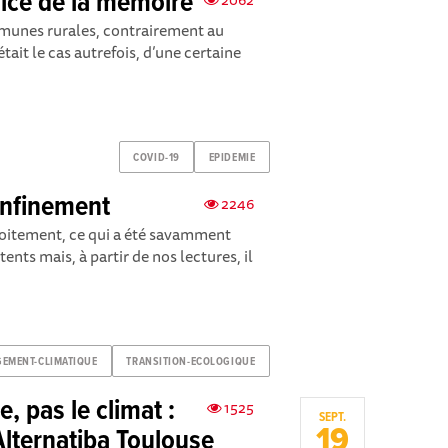
ice de la mémoire
munes rurales, contrairement au
tait le cas autrefois, d’une certaine
COVID-19
EPIDEMIE
onfinement
2246
adroitement, ce qui a été savamment
ts mais, à partir de nos lectures, il
EMENT-CLIMATIQUE
TRANSITION-ECOLOGIQUE
 pas le climat :
1525
SEPT.
19
 Alternatiba Toulouse