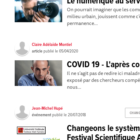
Le numérique au serv
On pourrait imaginer que les com
milieu urbain, jouissent comme c’é
permanence...
Claire Adélaïde Montiel
article
publié le
05/04/2020
COVID 19 - L'après c
Il ne s’agit pas de redire ici mal
exposé par des chercheurs compéten
nous...
Jean-Michel Hupé
CHANG
événement
publié le
20/07/2018
Changeons le système,
Festival Scientifique