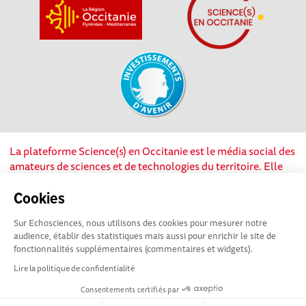
La plateforme Science(s) en Occitanie est le média social des
amateurs de sciences et de technologies du territoire. Elle
est propulsée par Instant Science, avec la participation et le
soutien de nombreux acteurs locaux. Ce projet est cofinancé
Cookies
par les Investissements d'avenir, la Région Occitanie et
Sur Echosciences, nous utilisons des cookies pour mesurer notre
l’Union européenne via les fonds européen de
audience, établir des statistiques mais aussi pour enrichir le site de
développement régional. Science(s) en Occitanie est une
fonctionnalités supplémentaires (commentaires et widgets).
plateforme Echosciences by Amcsti.
Lire la politique de confidentialité
Consentements certifiés par
Mentions légales
|
Politique de confidentialité
|
CGU