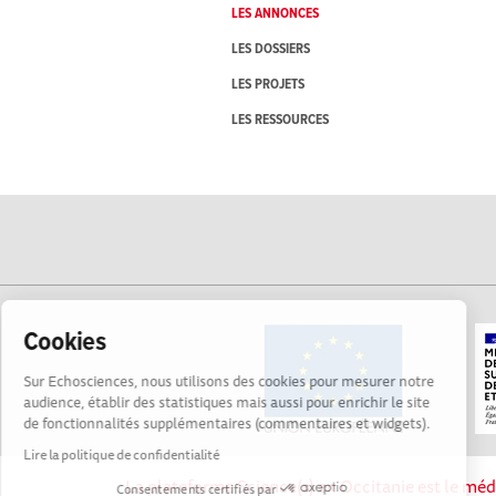
LES ANNONCES
LES DOSSIERS
LES PROJETS
LES RESSOURCES
Cookies
Sur Echosciences, nous utilisons des cookies pour mesurer notre
audience, établir des statistiques mais aussi pour enrichir le site
de fonctionnalités supplémentaires (commentaires et widgets).
Lire la politique de confidentialité
La plateforme Science(s) en Occitanie est le méd
Consentements certifiés par