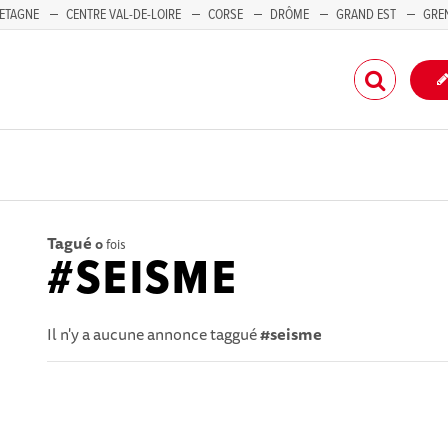
ETAGNE
CENTRE VAL-DE-LOIRE
CORSE
DRÔME
GRAND EST
GRE
-PACA
Tagué
0
fois
#SEISME
Il n'y a aucune annonce taggué
#seisme