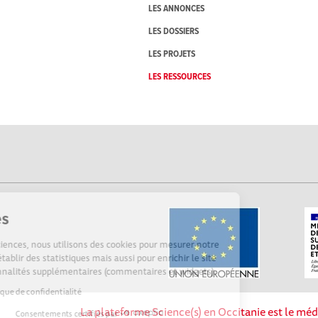
LES ANNONCES
LES DOSSIERS
LES PROJETS
LES RESSOURCES
Cookies
Sur Echosciences, nous utilisons des cookies pour mesurer notre
audience, établir des statistiques mais aussi pour enrichir le site
de fonctionnalités supplémentaires (commentaires et widgets).
Lire la politique de confidentialité
La plateforme Science(s) en Occitanie est le méd
Consentements certifiés par