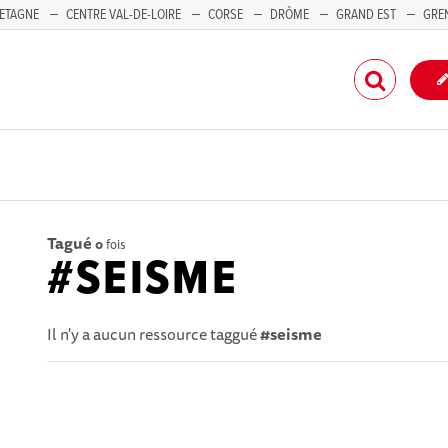
ETAGNE
CENTRE VAL-DE-LOIRE
CORSE
DRÔME
GRAND EST
GRE
-PACA
Tagué
0
fois
#SEISME
Il n'y a aucun ressource taggué
#seisme