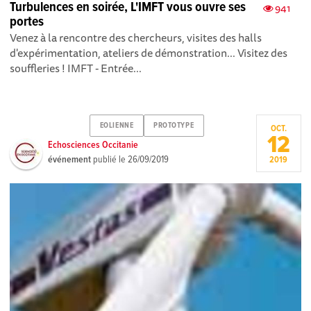
Turbulences en soirée, L'IMFT vous ouvre ses
941
portes
Venez à la rencontre des chercheurs, visites des halls
d'expérimentation, ateliers de démonstration... Visitez des
souffleries ! IMFT - Entrée...
EOLIENNE
PROTOTYPE
OCT.
12
Echosciences Occitanie
événement
publié le
26/09/2019
2019