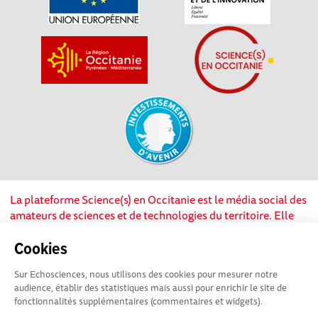
La plateforme Science(s) en Occitanie est le média social des
amateurs de sciences et de technologies du territoire. Elle
est propulsée par Instant Science, avec la participation et le
soutien de nombreux acteurs locaux. Ce projet est cofinancé
Cookies
par les Investissements d'avenir, la Région Occitanie et
Sur Echosciences, nous utilisons des cookies pour mesurer notre
l’Union européenne via les fonds européen de
audience, établir des statistiques mais aussi pour enrichir le site de
développement régional. Science(s) en Occitanie est une
fonctionnalités supplémentaires (commentaires et widgets).
plateforme Echosciences by Amcsti.