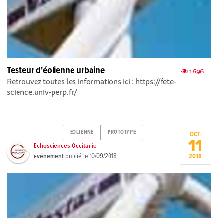
Testeur d'éolienne urbaine
1696
Retrouvez toutes les informations ici : https://fete-
science.univ-perp.fr/
EOLIENNE
PROTOTYPE
OCT.
11
Echosciences Occitanie
événement
publié le
10/09/2018
2018