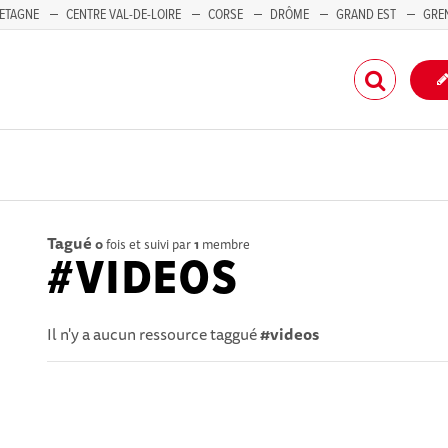
ETAGNE
CENTRE VAL-DE-LOIRE
CORSE
DRÔME
GRAND EST
GRE
-PACA
Tagué
0
fois et suivi par
1
membre
#VIDEOS
Il n'y a aucun ressource taggué
#videos