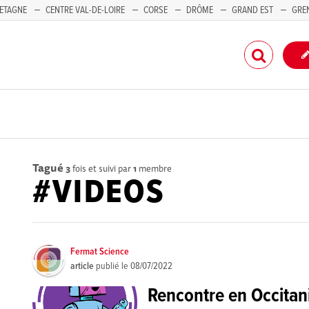
ETAGNE
CENTRE VAL-DE-LOIRE
CORSE
DRÔME
GRAND EST
GRE
-PACA
Tagué
3
fois et suivi par
1
membre
#VIDEOS
Fermat Science
article
publié le
08/07/2022
Rencontre en Occitani