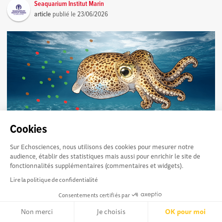
Seaquarium Institut Marin
article
publié le
23/06/2026
Cookies
Sur Echosciences, nous utilisons des cookies pour mesurer notre
Et si plusieurs espèces vivaient cachées sous le
246
audience, établir des statistiques mais aussi pour enrichir le site de
sable méditerranéen… sans que personne ne les ait
fonctionnalités supplémentaires (commentaires et widgets).
vraiment identifiées ?
Lire la politique de confidentialité
Sépioles : à la recherche des espèces cachées
Consentements certifiés par
Caractérisation de la diversité spécifique des sépioles en
Méditerranée Les sépioles (Sepiolidae)...
Non merci
Je choisis
OK pour moi