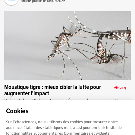
article
publié le
06/07/2026
Moustique tigre : mieux cibler la lutte pour
214
augmenter l’impact
Présent dans 81 départements français, le moustique tigre
progresse. Une étude IRD décrypte ses habitudes pour
Cookies
mieux cibler sa lutte ...
Sur Echosciences, nous utilisons des cookies pour mesurer notre
audience, établir des statistiques mais aussi pour enrichir le site de
fonctionnalités supplémentaires (commentaires et widgets).