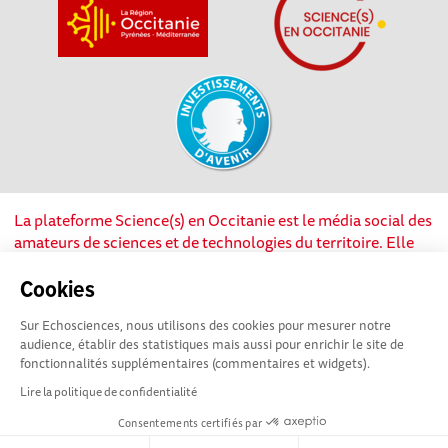
La plateforme Science(s) en Occitanie est le média social des
amateurs de sciences et de technologies du territoire. Elle
est propulsée par Instant Science, avec la participation et le
soutien de nombreux acteurs locaux. Ce projet est cofinancé
Cookies
par les Investissements d'avenir, la Région Occitanie et
Sur Echosciences, nous utilisons des cookies pour mesurer notre
l’Union européenne via les fonds européen de
audience, établir des statistiques mais aussi pour enrichir le site de
développement régional. Science(s) en Occitanie est une
fonctionnalités supplémentaires (commentaires et widgets).
plateforme Echosciences by Amcsti.
Lire la politique de confidentialité
Consentements certifiés par
Mentions légales
|
Politique de confidentialité
|
CGU