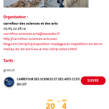
Organisateur :
carrefour des sciences et des arts
05.65.22.28.14
carrefour.sciences.arts@wanadoo.fr
http://carrefour-sciences-arts.over-
blog.com/2019/03/exposition-madagascar-expedition-en-terre-
makay-du-20-avril-au-4-mai-2019-cahors.html
Tarifs :
gratuit
CARREFOUR DES SCIENCES ET DES ARTS CCSTI
DU LOT
AVR.
MAI
20
4