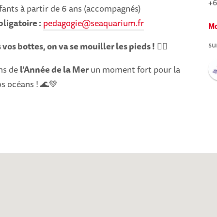
+6
ants à partir de 6 ans (accompagnés)
bligatoire :
pedagogie@seaquarium.fr
Mo
su
vos bottes, on va se mouiller les pieds !
🧖‍♀️
ns de
l’Année de la Mer
un moment fort pour la
s océans ! 🌊💚