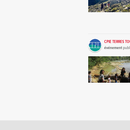
CPIE TERRES T
événement
publ