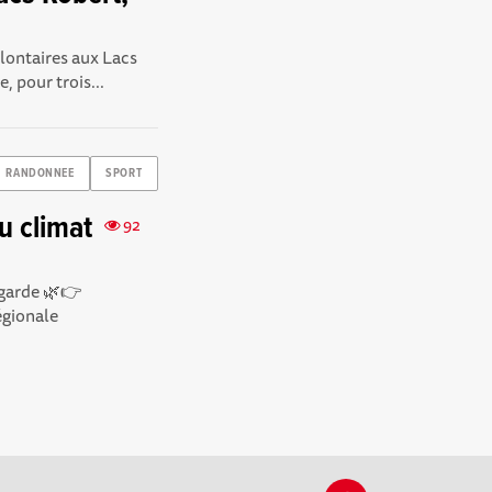
ontaires aux Lacs
 pour trois...
RANDONNEE
SPORT
u climat
92
lgarde 🌿👉
égionale