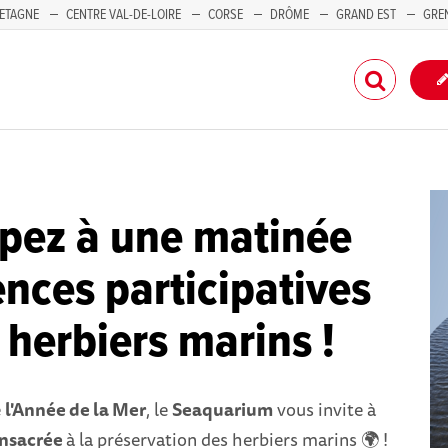
ETAGNE
CENTRE VAL-DE-LOIRE
CORSE
DRÔME
GRAND EST
GRE
-PACA
ipez à une matinée
ences participatives
s herbiers marins !
e
l'Année de la Mer
, le
Seaquarium
vous invite à
onsacrée
à la préservation des herbiers marins 🌍 !