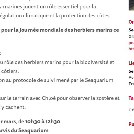
s-marines jouent un rôle essentiel pour la
régulation climatique et la protection des côtes.
Or
pour la Journée mondiale des herbiers marins ce
Se
04
pe
ht
:
 rôle des herbiers marins pour la biodiversité et
Li
côtiers.
Se
Av
ion au protocole de suivi mené par le Seaquarium
Fr
 sur le terrain avec Chloé pour observer la zostère et
Ta
s’y cachent.
0€
er mars
, de
10h30 à 12h30
Pu
rvis du Seaquarium