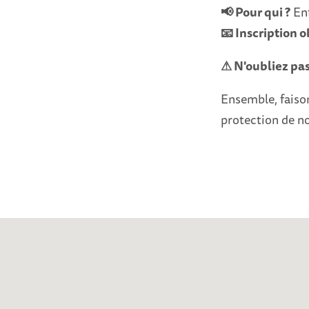
📢 Pour qui ?
Enf
📧 Inscription o
⚠ N'oubliez pas 
Ensemble, faiso
protection de no