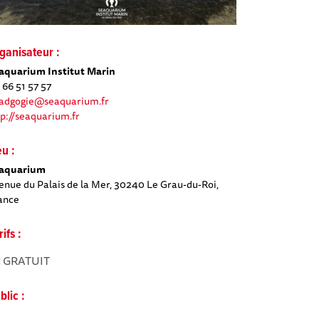
ganisateur :
aquarium Institut Marin
 66 51 57 57
adgogie@seaquarium.fr
tp://seaquarium.fr
eu :
aquarium
enue du Palais de la Mer, 30240 Le Grau-du-Roi,
ance
rifs :
 GRATUIT
blic :