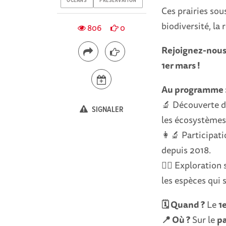
OCEANS
PRESERVATION
Ces prairies sou
biodiversité, la 
806
0
Rejoignez-nous 
1er mars !
Au programme 
🔬 Découverte du
SIGNALER
les écosystèmes 
👩‍🔬 Participat
depuis 2018.
🚶‍♀️ Exploration
les espèces qui 
🗓 Quand ?
Le
1
📍 Où ?
Sur le
pa