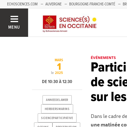
ECHOSCIENCES.COM
AUVERGNE
BOURGOGNE-FRANCHE-COMTÉ
BR
NOUVELLE-AQUITAINE
PAYS DE LA LOIRE
SAVOIE MONT-BLANC
SUD
MENU
ÉVÉNEMENTS
MARS
Partic
1
le
2025
de sci
DE 10:30 À 12:30
sur le
ANNEEDELAMER
HERBIERSMARINS
Dans le cadre d
SCIENCEPARTICIPATIVE
une matinée c