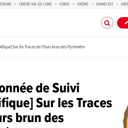
ETAGNE
CENTRE VAL-DE-LOIRE
CORSE
DRÔME
GRAND EST
GRE
-PACA
tifique] Sur les Traces de l'Ours brun des Pyrénnées
onnée de Suivi
ifique] Sur les Traces
urs brun des