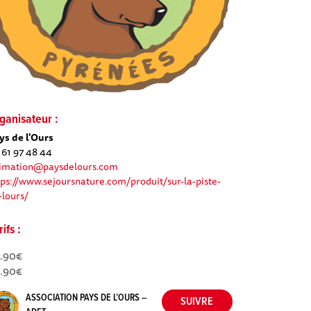
ganisateur :
ys de l'Ours
 61 97 48 44
imation@paysdelours.com
tps://www.sejoursnature.com/produit/sur-la-piste-
-lours/
rifs :
.90€
.90€
ASSOCIATION PAYS DE L’OURS –