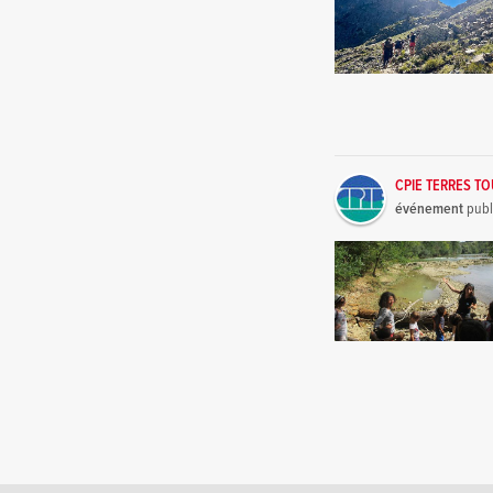
CPIE TERRES T
événement
publ