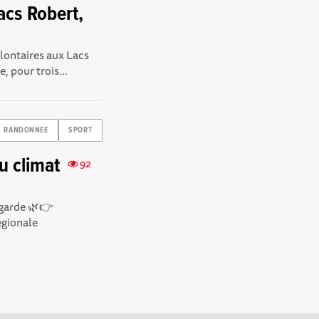
acs Robert,
ontaires aux Lacs
 pour trois...
RANDONNEE
SPORT
u climat
92
lgarde 🌿👉
égionale