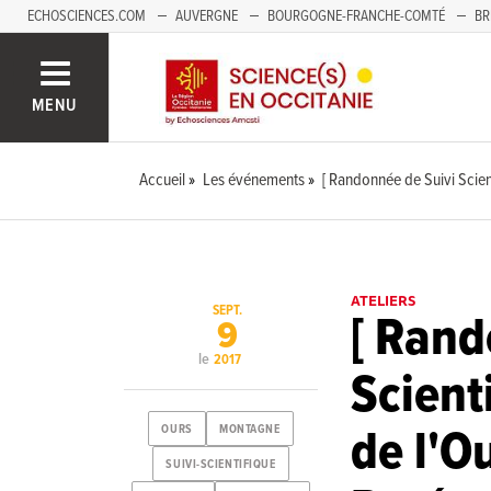
ECHOSCIENCES.COM
AUVERGNE
BOURGOGNE-FRANCHE-COMTÉ
BR
NOUVELLE-AQUITAINE
PAYS DE LA LOIRE
SAVOIE MONT-BLANC
SUD
MENU
Accueil
Les événements
[ Randonnée de Suivi Scien
ATELIERS
SEPT.
[ Rand
9
le
2017
Scient
de l'O
OURS
MONTAGNE
SUIVI-SCIENTIFIQUE