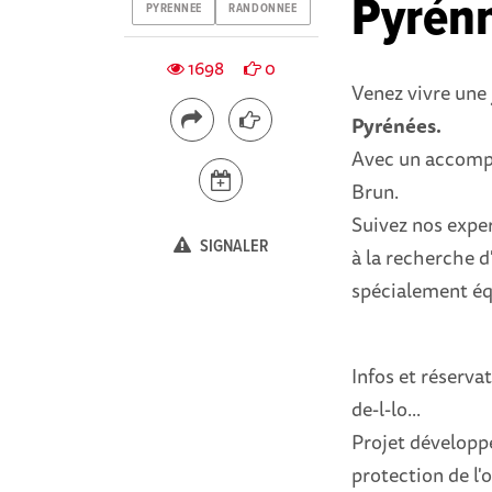
Pyrén
PYRENNEE
RANDONNEE
1698
0
Venez vivre une
Pyrénées.
Avec un accomp
Brun.
Suivez nos exper
SIGNALER
à la recherche d
spécialement éq
Infos et réserva
de-l-lo...
Projet développé
protection de l'