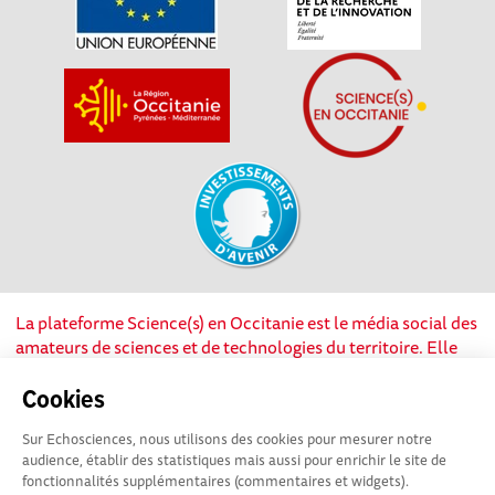
La plateforme Science(s) en Occitanie est le média social des
amateurs de sciences et de technologies du territoire. Elle
est propulsée par Instant Science, avec la participation et le
soutien de nombreux acteurs locaux. Ce projet est cofinancé
Cookies
par les Investissements d'avenir, la Région Occitanie et
Sur Echosciences, nous utilisons des cookies pour mesurer notre
l’Union européenne via les fonds européen de
audience, établir des statistiques mais aussi pour enrichir le site de
développement régional. Science(s) en Occitanie est une
fonctionnalités supplémentaires (commentaires et widgets).
plateforme Echosciences by Amcsti.