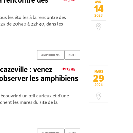
a rencontre des
AVR.
14
2023
us les étoiles à la rencontre des
023 de 20h30 à 22h30, dans les
AMPHIBIENS
NUIT
azeville : venez
1395
MARS
29
 observer les amphibiens
2024
écouvrir d'un œil curieux et d'une
achent les mares du site de la