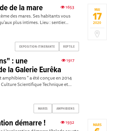
de de la mare
1653
MAI
17
stème des mares. Ses habitants vous
u'aux plus intimes. Lieu : sentier...
2020
EXPOSITION-ITINERANTE
REPTILE
ns" : une
1917
de la Galerie Eurêka
 et amphibiens " a été conçue en 2014
 Culture Scientifique Technique et...
MARES
AMPHIBIENS
ation démarre !
1932
MARS