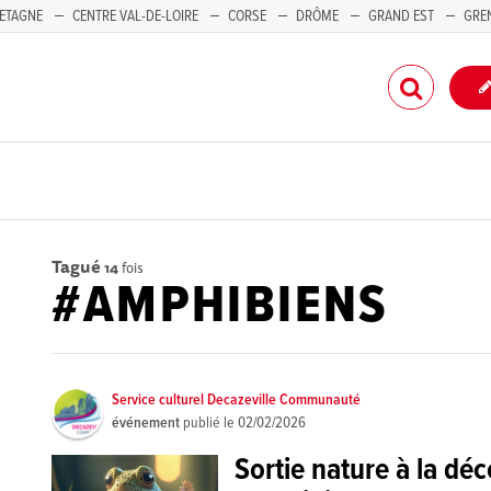
ETAGNE
CENTRE VAL-DE-LOIRE
CORSE
DRÔME
GRAND EST
GRE
-PACA
Tagué
14
fois
#AMPHIBIENS
Service culturel Decazeville Communauté
événement
publié le
02/02/2026
Sortie nature à la dé