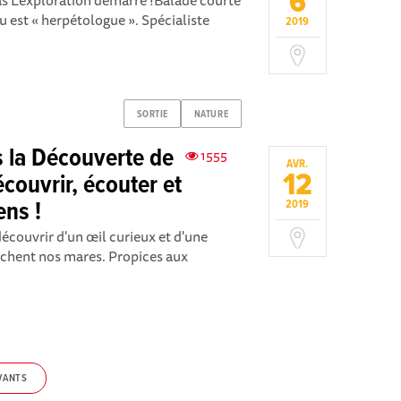
6
s L’exploration démarre !Balade courte
 est « herpétologue ». Spécialiste
2019
SORTIE
NATURE
 la Découverte de
1555
AVR.
12
écouvrir, écouter et
ens !
2019
écouvrir d'un œil curieux et d'une
cachent nos mares. Propices aux
VANTS