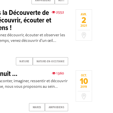
AMPHIBIENS
NUIT
 la Découverte de
2552
AVR.
2
écouvrir, écouter et
ens !
2021
nez découvrir, écouter et observer les
emps, venez découvrir d'un œil...
NATURE
NATURE-EN-OCCITANIE
uit ...
1360
OCT.
10
aconter, imaginer, ressentir et découvrir
que, nous vous proposons au sein...
2019
MARES
AMPHIBIENS