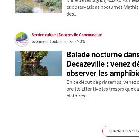
Mare de l’estagnol, 34230 Aumela
et observations nocturnes Mathieu
des...
Service culturel Decazeville Communauté
événement
publié le
07/02/2019
Balade nocturne dans
Decazeville : venez d
observer les amphibi
En ce début de printemps, venez d
oreille attentive les trésors que 
histoires...
CHARGER LES SUI