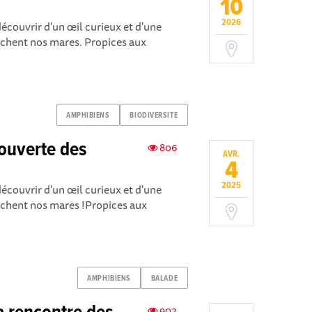
10
2026
écouvrir d'un œil curieux et d'une
cachent nos mares. Propices aux
AMPHIBIENS
BIODIVERSITE
couverte des
806
AVR.
4
2025
écouvrir d'un œil curieux et d'une
cachent nos mares !Propices aux
AMPHIBIENS
BALADE
902