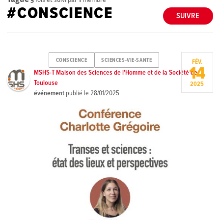
#CONSCIENCE
SUIVRE
CONSCIENCE
SCIENCES-VIE-SANTE
FÉV.
14
MSHS-T Maison des Sciences de l'Homme et de la Société de
Toulouse
2025
événement
publié le
28/01/2025