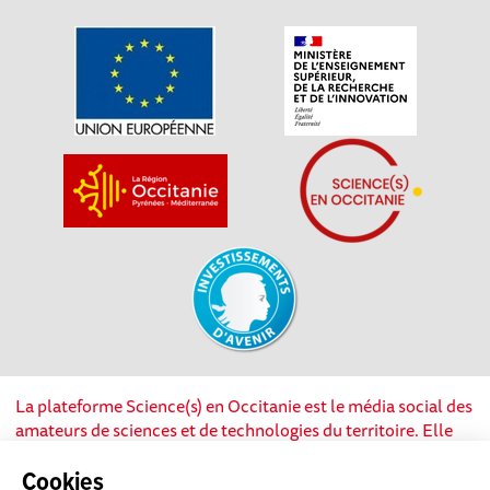
La plateforme Science(s) en Occitanie est le média social des
amateurs de sciences et de technologies du territoire. Elle
est propulsée par Instant Science, avec la participation et le
soutien de nombreux acteurs locaux. Ce projet est cofinancé
Cookies