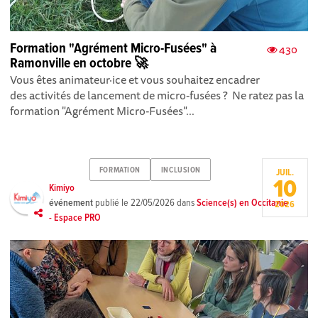
Formation "Agrément Micro-Fusées" à
430
Ramonville en octobre 🚀
Vous êtes animateur·ice et vous souhaitez encadrer
des activités de lancement de micro-fusées ? Ne ratez pas la
formation "Agrément Micro-Fusées"...
FORMATION
INCLUSION
JUIL.
10
Kimiyo
événement
publié le
22/05/2026
dans
Science(s) en Occitanie
2026
- Espace PRO