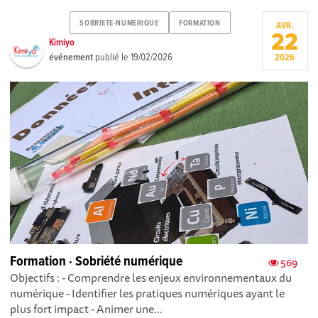
SOBRIETE-NUMERIQUE
FORMATION
AVR.
22
Kimiyo
événement
publié le
19/02/2026
2026
Formation · Sobriété numérique
569
Objectifs : - Comprendre les enjeux environnementaux du
numérique - Identifier les pratiques numériques ayant le
plus fort impact - Animer une...