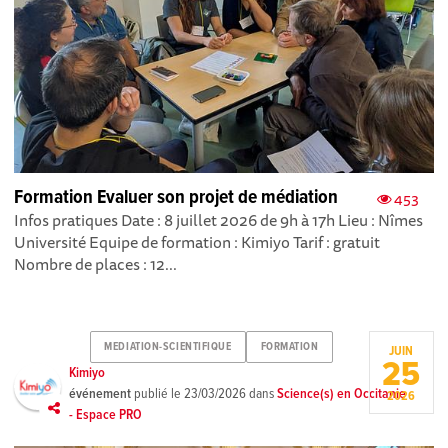
Formation Evaluer son projet de médiation
453
Infos pratiques Date : 8 juillet 2026 de 9h à 17h Lieu : Nîmes
Université Equipe de formation : Kimiyo Tarif : gratuit
Nombre de places : 12...
MEDIATION-SCIENTIFIQUE
FORMATION
JUIN
25
Kimiyo
événement
publié le
23/03/2026
dans
Science(s) en Occitanie
2026
- Espace PRO