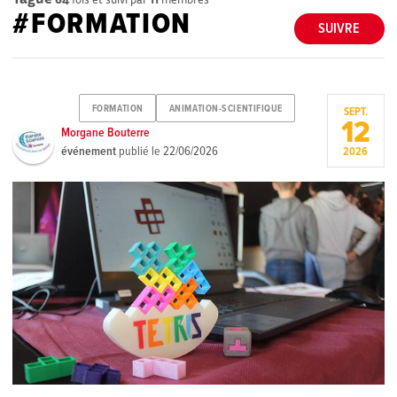
#FORMATION
SUIVRE
FORMATION
ANIMATION-SCIENTIFIQUE
SEPT.
12
Morgane Bouterre
événement
publié le
22/06/2026
2026