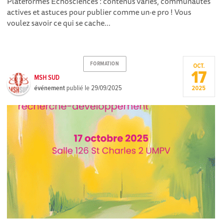
Plateformes Echosciences : contenus variés, communautés
actives et astuces pour publier comme un·e pro ! Vous
voulez savoir ce qui se cache...
FORMATION
OCT.
17
MSH SUD
événement
publié le
29/09/2025
2025