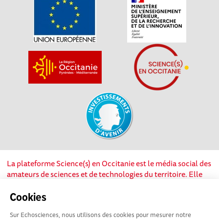
La plateforme Science(s) en Occitanie est le média social des
amateurs de sciences et de technologies du territoire. Elle
est propulsée par Instant Science, avec la participation et le
soutien de nombreux acteurs locaux. Ce projet est cofinancé
Cookies
par les Investissements d'avenir, la Région Occitanie et
Sur Echosciences, nous utilisons des cookies pour mesurer notre
l’Union européenne via les fonds européen de