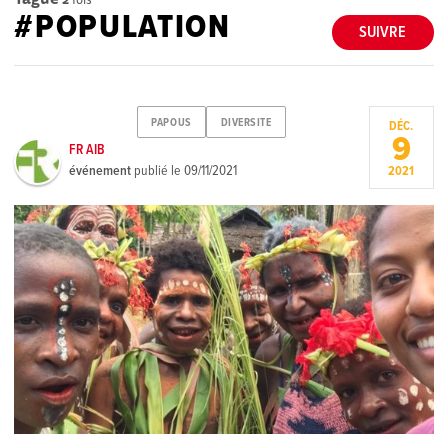
#POPULATION
SUIVRE
PAPOUS
DIVERSITE
DÉC.
9
FR AIB
événement
publié le
09/11/2021
2021