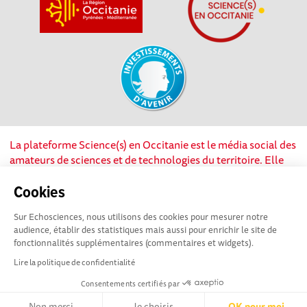
La plateforme Science(s) en Occitanie est le média social des
amateurs de sciences et de technologies du territoire. Elle
est propulsée par Instant Science, avec la participation et le
soutien de nombreux acteurs locaux. Ce projet est cofinancé
Cookies
par les Investissements d'avenir, la Région Occitanie et
Sur Echosciences, nous utilisons des cookies pour mesurer notre
l’Union européenne via les fonds européen de
audience, établir des statistiques mais aussi pour enrichir le site de
développement régional. Science(s) en Occitanie est une
fonctionnalités supplémentaires (commentaires et widgets).
plateforme Echosciences by Amcsti.
Lire la politique de confidentialité
Consentements certifiés par
Mentions légales
|
Politique de confidentialité
|
CGU
|
Ligne éditoriale
Non merci
Je choisis
OK pour moi