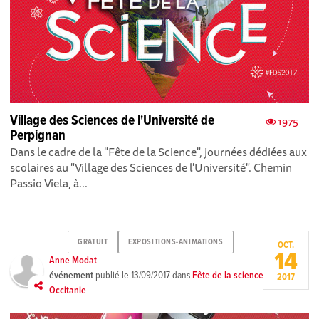
Village des Sciences de l'Université de
1975
Perpignan
Dans le cadre de la "Fête de la Science", journées dédiées aux
scolaires au "Village des Sciences de l'Université". Chemin
Passio Viela, à...
GRATUIT
EXPOSITIONS-ANIMATIONS
OCT.
14
Anne Modat
événement
publié le
13/09/2017
dans
Fête de la science
2017
Occitanie