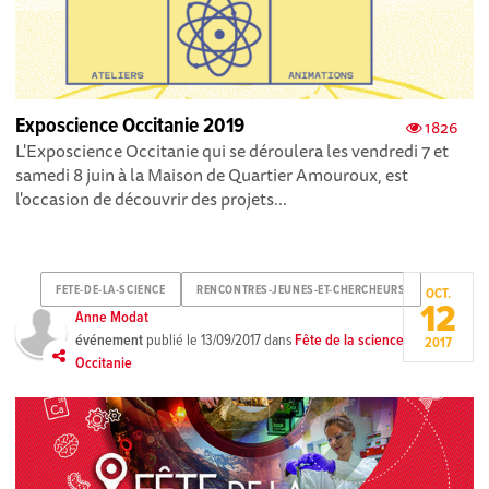
Exposcience Occitanie 2019
1826
L'Exposcience Occitanie qui se déroulera les vendredi 7 et
samedi 8 juin à la Maison de Quartier Amouroux, est
l'occasion de découvrir des projets...
FETE-DE-LA-SCIENCE
RENCONTRES-JEUNES-ET-CHERCHEURS
OCT.
12
Anne Modat
événement
publié le
13/09/2017
dans
Fête de la science
2017
Occitanie