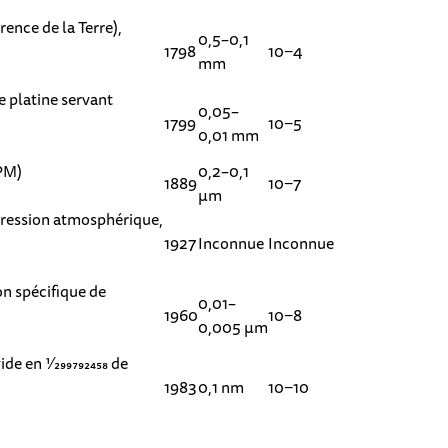
rence de la Terre),
0,5–0,1
1798
10−4
mm
e platine servant
0,05–
1799
10−5
0,01 mm
PM)
0,2–0,1
1889
10−7
µm
s pression atmosphérique,
1927
Inconnue
Inconnue
on spécifique de
0,01–
1960
10−8
0,005 µm
de en 1⁄299792458 de
1983
0,1 nm
10−10