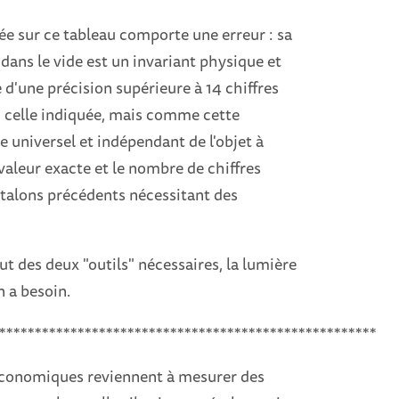
ée sur ce tableau comporte une erreur : sa
 dans le vide est un invariant physique et
 d'une précision supérieure à 14 chiffres
ien celle indiquée, mais comme cette
 universel et indépendant de l'objet à
valeur exacte et le nombre de chiffres
s étalons précédents nécessitant des
out des deux "outils" nécessaires, la lumière
n a besoin.
*****************************************************
économiques reviennent à mesurer des