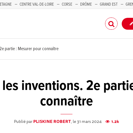
ETAGNE
CENTRE VAL-DE-LOIRE
CORSE
DRÔME
GRAND EST
GRE
-PACA
. 2e partie : Mesurer pour connaître
r les inventions. 2e part
connaître
Publié par
PLISKINE ROBERT
, le 31 mars 2024
1.2k