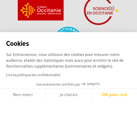
Cookies
Sur Echosciences, nous utilisons des cookies pour mesurer notre
audience, établir des statistiques mais aussi pour enrichir le site de
fonctionnalités supplémentaires (commentaires et widgets).
La plateforme Science(s) en Occitanie est le média social des
Lire la politique de confidentialité
amateurs de sciences et de technologies du territoire. Elle
est propulsée par Instant Science, avec la participation et le
Consentements certifiés par
soutien de nombreux acteurs locaux. Ce projet est cofinancé
Non merci
Je choisis
OK pour moi
par les Investissements d'avenir, la Région Occitanie et
l’Union européenne via les fonds européen de
Axeptio consent
Plateforme de Gestion du Consentement : Personnalisez vos Opt
développement régional. Science(s) en Occitanie est une
plateforme Echosciences by Amcsti.
Notre plateforme vous permet d'adapter et de gérer vos paramètr
Mentions légales
|
Politique de confidentialité
|
CGU